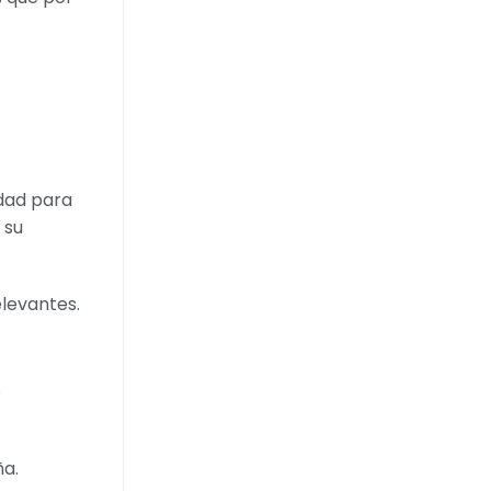
idad para
 su
elevantes.
s
ña.