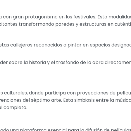
ca con gran protagonismo en los festivales. Esta modalida
habitantes transformando paredes y estructuras en autént
tistas callejeros reconocidos a pintar en espacios design
r sobre la historia y el trasfondo de la obra directamen
les culturales, donde participa con proyecciones de pelícu
ciones del séptimo arte. Esta simbiosis entre la música 
al completa.
eado una plataforma esencial para la difusión de película