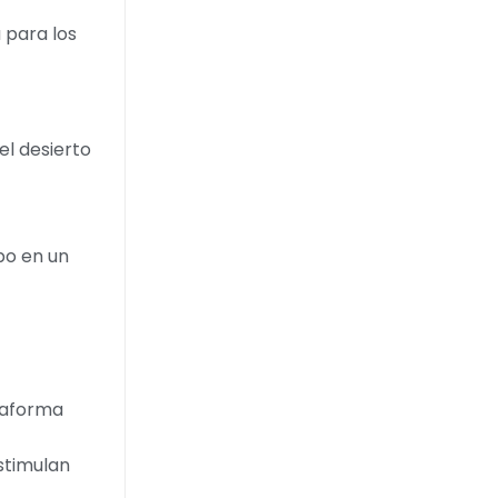
 para los
el desierto
abo en un
ataforma
stimulan