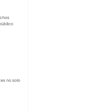
uchos
público
tes no solo