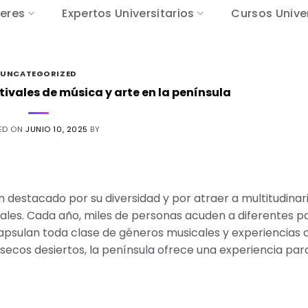
eres
Expertos Universitarios
Cursos Univer
UNCATEGORIZED
tivales de música y arte en la península
ED ON
JUNIO 10, 2025
BY
an destacado por su diversidad y por atraer a multitudinar
nales. Cada año, miles de personas acuden a diferentes p
apsulan toda clase de géneros musicales y experiencias c
s secos desiertos, la península ofrece una experiencia pa