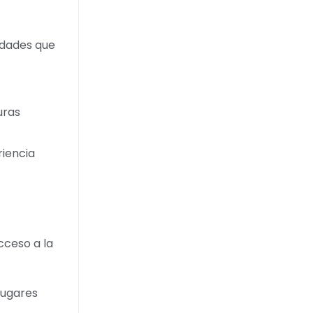
vidades que
uras
riencia
cceso a la
lugares