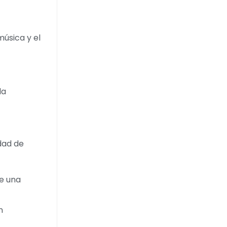
música y el
la
dad de
de una
n