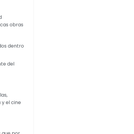
d
icas obras
ados dentro
te del
las,
y el cine
s que por