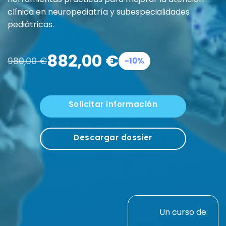
clínica en neuropediatría y subespecialidades
pediátricas.
882,00
€
980,00
€
-10%
Solicitar información
Descargar dossier
Un curso de: