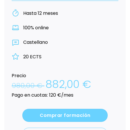
Hasta 12 meses
100% online
Castellano
20 ECTS
Precio
882,00
€
El
El
980,00
€
precio
precio
original
actual
Pago en cuotas: 120 €/mes
era:
es:
980,00 €.
882,00 €.
Comprar formación