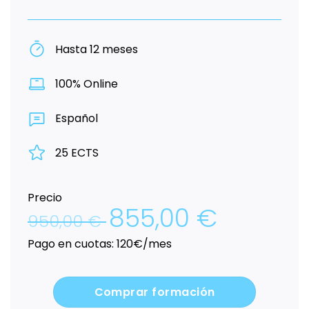
Hasta 12 meses
100% Online
Español
25 ECTS
Precio
855,00
€
El
El
950,00
€
precio
precio
original
actual
Pago en cuotas: 120€/mes
era:
es:
950,00 €.
855,00 €.
Comprar formación