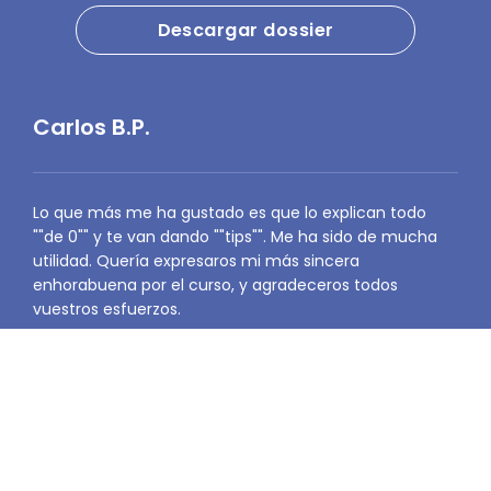
Descargar dossier
Carlos B.P.
Lo que más me ha gustado es que lo explican todo
""de 0"" y te van dando ""tips"". Me ha sido de mucha
utilidad. Quería expresaros mi más sincera
enhorabuena por el curso, y agradeceros todos
vuestros esfuerzos.
Jaime D.P.
La información aportada por el curso es adecuada, y
considero que esta explicada de forma clara y precisa.