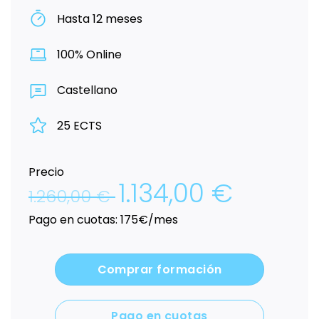
Hasta 12 meses
100% Online
Castellano
25 ECTS
Precio
1.134,00
€
El
El
1.260,00
€
precio
precio
original
actual
Pago en cuotas: 175€/mes
era:
es:
1.260,00 €.
1.134,00 €.
Comprar formación
Pago en cuotas