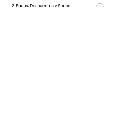
2. Pagos, Descuentos y Becas
3. Materiales, videos y consultas
4. Salidas y Oportunidades
Pagar en cuotas
Profesionales
5. Título y certificados