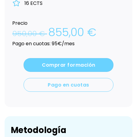
16 ECTS
Precio
855,00
€
El
El
950,00
€
precio
precio
original
actual
Pago en cuotas: 95€/mes
era:
es:
950,00 €.
855,00 €.
Comprar formación
Pago en cuotas
Metodología