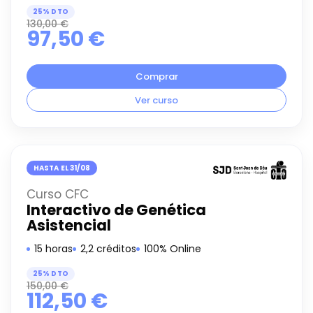
25% DTO
130,00
€
97,50
€
Comprar
Ver curso
HASTA EL 31/08
Curso CFC
Interactivo de Genética
Asistencial
15 horas
2,2 créditos
100% Online
25% DTO
150,00
€
112,50
€