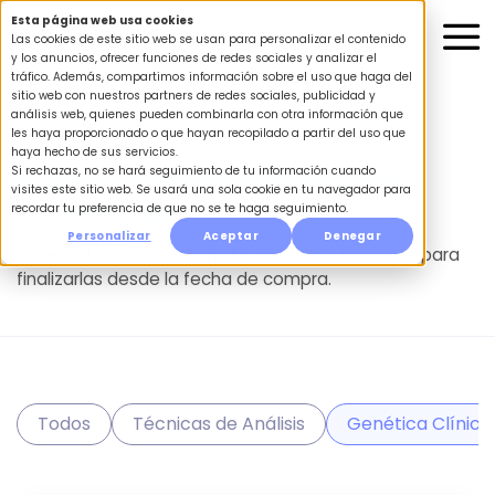
Saltar
Esta página web usa cookies
al
Las cookies de este sitio web se usan para personalizar el contenido
y los anuncios, ofrecer funciones de redes sociales y analizar el
contenido
tráfico. Además, compartimos información sobre el uso que haga del
sitio web con nuestros partners de redes sociales, publicidad y
análisis web, quienes pueden combinarla con otra información que
les haya proporcionado o que hayan recopilado a partir del uso que
haya hecho de sus servicios.
Aprende con profesionales
Si rechazas, no se hará seguimiento de tu información cuando
visites este sitio web. Se usará una sola cookie en tu navegador para
reconocidos
recordar tu preferencia de que no se te haga seguimiento.
Personalizar
Aceptar
Denegar
Especialízate con Genotipia.
Tienes 12 meses para
finalizarlas desde la fecha de compra.
Todos
Técnicas de Análisis
Genética Clínica