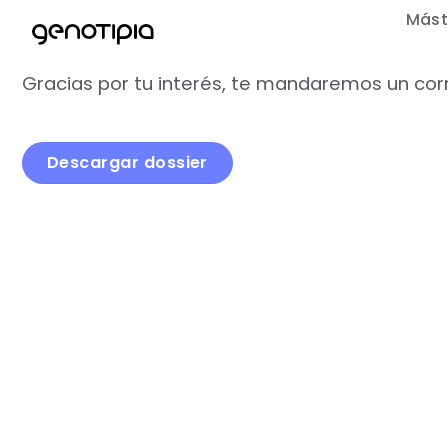
Saltar
Mást
al
contenido
Gracias por tu interés, te mandaremos un corr
Descargar dossier