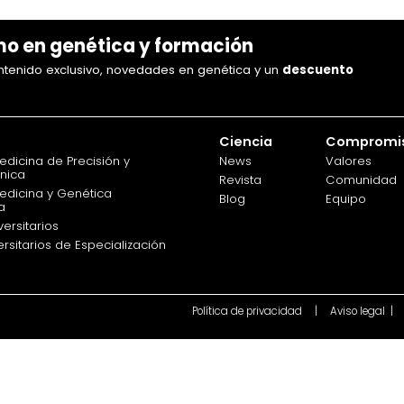
imo en genética y formación
ontenido exclusivo, novedades en genética y un
descuento
n
Ciencia
Compromi
edicina de Precisión y
News
Valores
ínica
Revista
Comunidad
edicina y Genética
Blog
Equipo
a
versitarios
rsitarios de Especialización
Política de privacidad
|
Aviso legal |