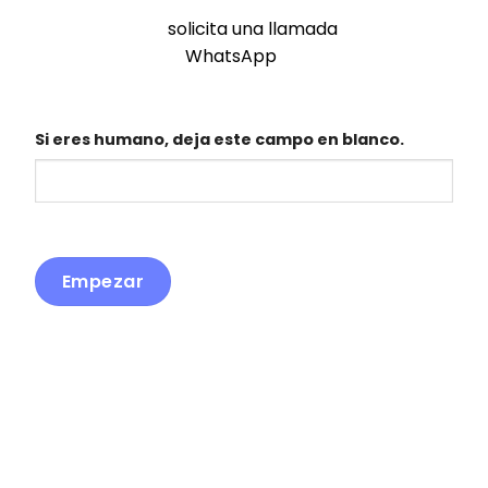
Si tienes dudas,
solicita una llamada
o
pregúntanos por
WhatsApp
. Si lo tienes claro,
sigue adelante.
Si eres humano, deja este campo en blanco.
Empezar